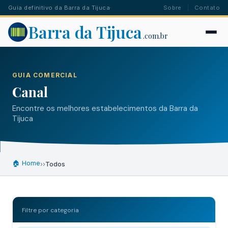
Guia definitivo da Barra da Tijuca
·
Sobre
Contato
Barra da Tijuca
.com.br
GUIA COMERCIAL
Canal
Encontre os melhores estabelecimentos da Barra da
Tijuca
🏠 Home
›
›
Todos
Filtre por categoria