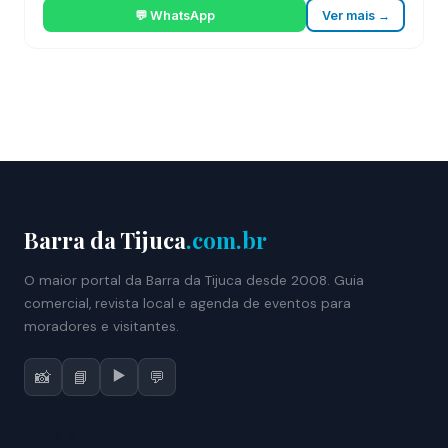
💬 WhatsApp
Ver mais →
Barra da Tijuca
.com.br
O maior portal da Barra da Tijuca desde 2008. Guia
comercial, revista local e agenda de eventos para
moradores e visitantes.
▶️
📸
📘
💬
Canais