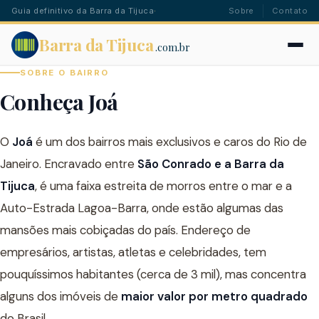
Guia definitivo da Barra da Tijuca
·
Sobre
Contato
Barra da Tijuca
.com.br
SOBRE O BAIRRO
Conheça Joá
O
Joá
é um dos bairros mais exclusivos e caros do Rio de
Janeiro. Encravado entre
São Conrado e a Barra da
Tijuca
, é uma faixa estreita de morros entre o mar e a
Auto-Estrada Lagoa-Barra, onde estão algumas das
mansões mais cobiçadas do país. Endereço de
empresários, artistas, atletas e celebridades, tem
pouquíssimos habitantes (cerca de 3 mil), mas concentra
alguns dos imóveis de
maior valor por metro quadrado
do Brasil.