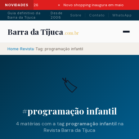
da Barra em 2026
Novo shopping inaugura em maio
NOVIDADES
Guia definitivo da
Desde
·
Sobre
Contato
WhatsApp
Barra da Tijuca
2008
Barra da Tijuca
.com.br
Home
›
Revista
›
Tag: programação infantil
.com.br
🏷️
#programação infantil
4 matérias com a tag
programação infantil
na
Revista Barra da Tijuca