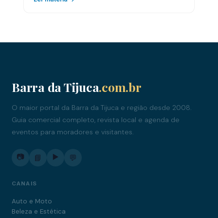
Barra da Tijuca
.com.br
O maior portal da Barra da Tijuca e região desde 2008.
Guia comercial completo, revista local e agenda de
eventos para moradores e visitantes.
📷
▶️
📘
💬
CANAIS
Auto e Moto
Beleza e Estética