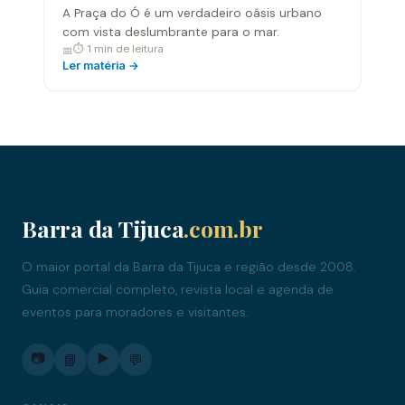
A Praça do Ó é um verdadeiro oásis urbano
com vista deslumbrante para o mar.
⏱ 1 min de leitura
📅
Ler matéria →
Barra da Tijuca
.com.br
O maior portal da Barra da Tijuca e região desde 2008.
Guia comercial completo, revista local e agenda de
eventos para moradores e visitantes.
📷
▶️
📘
💬