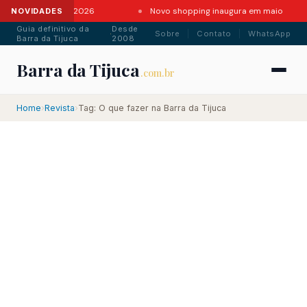
tes da Barra em 2026
Novo shopping inaugura em maio
NOVIDADES
Guia definitivo da
Desde
·
Sobre
Contato
WhatsApp
Barra da Tijuca
2008
Barra da Tijuca
.com.br
Home
›
Revista
›
Tag: O que fazer na Barra da Tijuca
.com.br