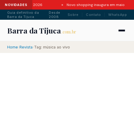
ntes da Barra em 2026
Novo shopping inaugura em maio
NOVIDADES
Guia definitivo da
Desde
·
Sobre
Contato
WhatsApp
Barra da Tijuca
2008
Barra da Tijuca
.com.br
Home
›
Revista
›
Tag: música ao vivo
.com.br