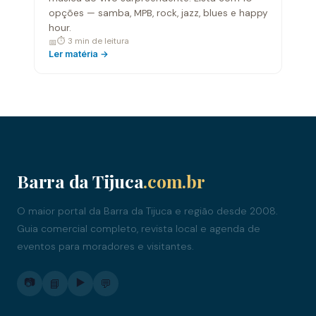
opções — samba, MPB, rock, jazz, blues e happy
hour.
⏱ 3 min de leitura
📅
Ler matéria →
Barra da Tijuca
.com.br
O maior portal da Barra da Tijuca e região desde 2008.
Guia comercial completo, revista local e agenda de
eventos para moradores e visitantes.
📷
▶️
📘
💬