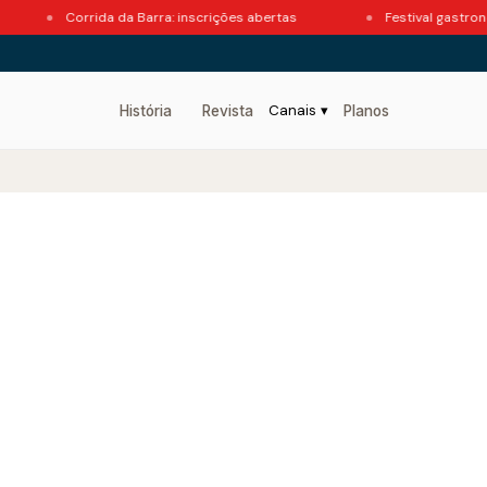
Corrida da Barra: inscrições abertas
Festival gastronômi
Canais ▾
História
Revista
Planos