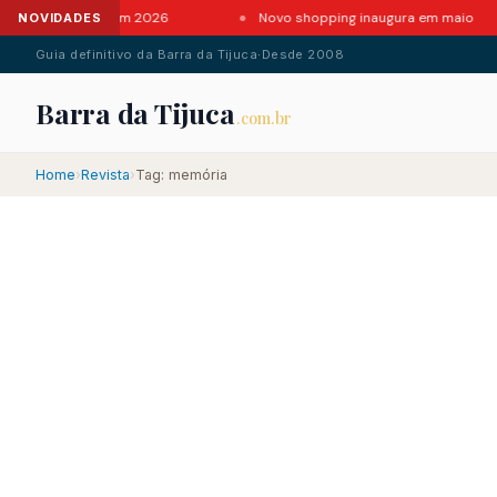
tes da Barra em 2026
Novo shopping inaugura em maio
NOVIDADES
Guia definitivo da Barra da Tijuca
·
Desde 2008
Barra da Tijuca
.com.br
Home
›
Revista
›
Tag: memória
.com.br