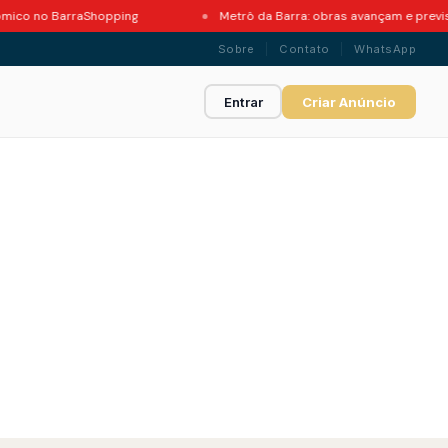
no BarraShopping
Metrô da Barra: obras avançam e previsão de 
Sobre
Contato
WhatsApp
Entrar
Criar Anúncio