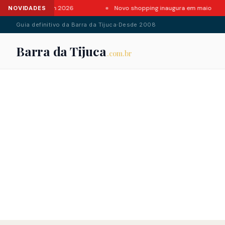
 da Barra em 2026
Novo shopping inaugura em maio
NOVIDADES
Guia definitivo da Barra da Tijuca
·
Desde 2008
Barra da Tijuca
.com.br
.com.br