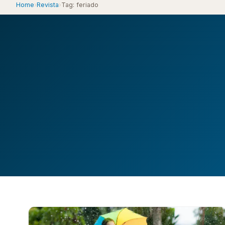
Home
›
Revista
›
Tag: feriado