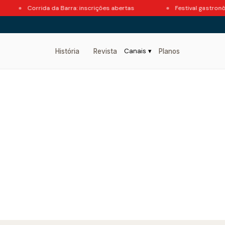
Corrida da Barra: inscrições abertas
Festival gastronômico 
Canais ▾
História
Revista
Planos