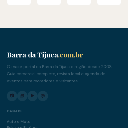
Barra da Tijuca
.com.br
O maior portal da Barra da Tijuca e região desde 2008.
Guia comercial completo, revista local e agenda de
eventos para moradores e visitantes.
📷
▶️
📘
💬
CANAIS
Auto e Moto
Beleza e Estética