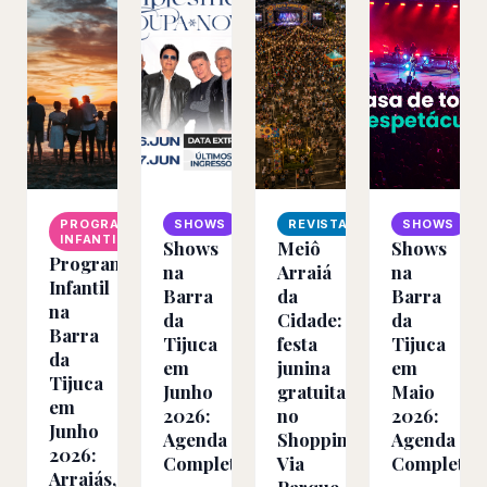
PROGRAMAÇÃO
SHOWS
REVISTA
SHOWS
INFANTIL
Shows
Meiô
Shows
Programação
na
Arraiá
na
Infantil
Barra
da
Barra
na
da
Cidade:
da
Barra
Tijuca
festa
Tijuca
da
em
junina
em
Tijuca
Junho
gratuita
Maio
em
2026:
no
2026:
Junho
Agenda
Shopping
Agenda
2026:
Completa
Via
Completa
Arraiás,