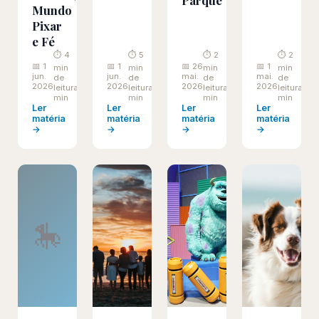
Parque
Mundo
Pixar
e Fé
⏱ 4
⏱ 5
⏱ 2
⏱ 2
📅 1
📅 1
📅 26
📅 1
min
min
min
min
jun.
jun.
mai.
mai.
de
de
de
de
2026
2026
2026
2026
leitura
leitura
leitura
leitura
min
min
min
min
Ler
Ler
Ler
Ler
matéria
matéria
matéria
matéria
→
→
→
→
🎠