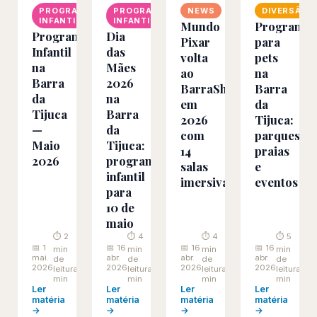
PROGRAMAÇÃO
PROGRAMAÇÃO
NEWS
DIVERSÃO
INFANTIL
INFANTIL
Mundo
Programa
Programação
Dia
Pixar
para
Infantil
das
volta
pets
na
Mães
ao
na
Barra
2026
BarraShopping
Barra
da
na
em
da
Tijuca
Barra
2026
Tijuca:
—
da
com
parques,
Maio
Tijuca:
14
praias
2026
programação
salas
e
infantil
imersivas
eventos
para
10 de
maio
⏱ 2
⏱ 4
⏱ 4
⏱ 5
📅 1
📅 16
📅 16
📅 16
min
min
min
min
mai.
abr.
abr.
abr.
de
de
de
de
2026
2026
2026
2026
leitura
leitura
leitura
leitura
min
min
min
min
Ler
Ler
Ler
Ler
matéria
matéria
matéria
matéria
→
→
→
→