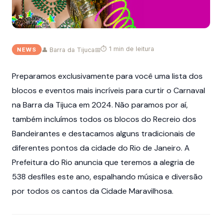
O melhor do carnaval na Barra
⏱ 1 min de leitura
👤 Barra da Tijuca
📅
NEWS
da Tijuca
Preparamos exclusivamente para você uma lista dos
blocos e eventos mais incríveis para curtir o Carnaval
na Barra da Tijuca em 2024. Não paramos por aí,
também incluímos todos os blocos do Recreio dos
Bandeirantes e destacamos alguns tradicionais de
diferentes pontos da cidade do Rio de Janeiro. A
Prefeitura do Rio anuncia que teremos a alegria de
538 desfiles este ano, espalhando música e diversão
por todos os cantos da Cidade Maravilhosa.