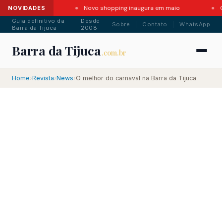
rra em 2026
Novo shopping inaugura em maio
Corr
NOVIDADES
Guia definitivo da
Desde
·
Sobre
Contato
WhatsApp
Barra da Tijuca
2008
Barra da Tijuca
.com.br
Home
›
Revista
›
News
›
O melhor do carnaval na Barra da Tijuca
.com.br