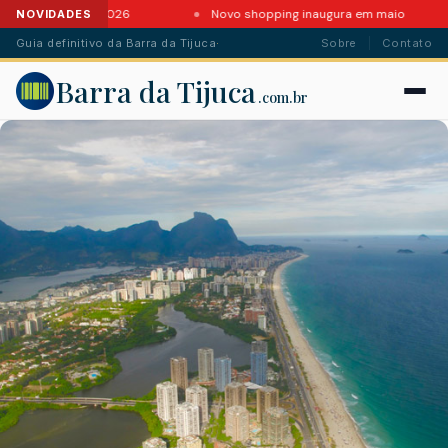
s da Barra em 2026
Novo shopping inaugura em maio
NOVIDADES
Guia definitivo da Barra da Tijuca
·
Sobre
Contato
Barra da Tijuca
.com.br