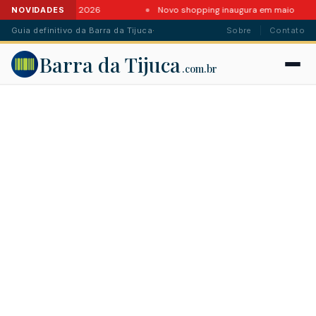
ntes da Barra em 2026
Novo shopping inaugura em maio
NOVIDADES
Guia definitivo da Barra da Tijuca
·
Sobre
Contato
Barra da Tijuca
.com.br