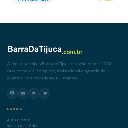
O maior portal da Barra da Tijuca e região desde 2008.
Guia comercial completo, revista local e agenda de
eventos para moradores e visitantes.
📷
▶️
📘
💬
CANAIS
Auto e Moto
Beleza e Estética