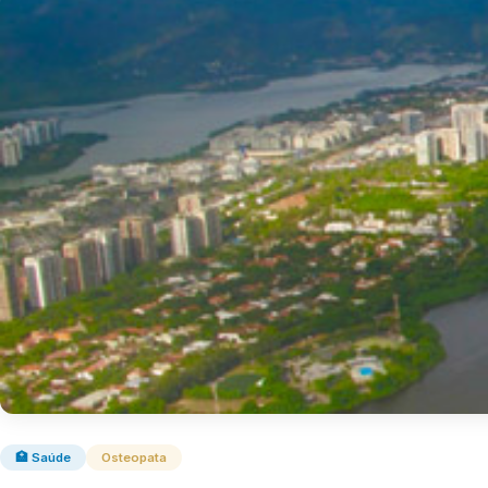
🏥 Saúde
Osteopata