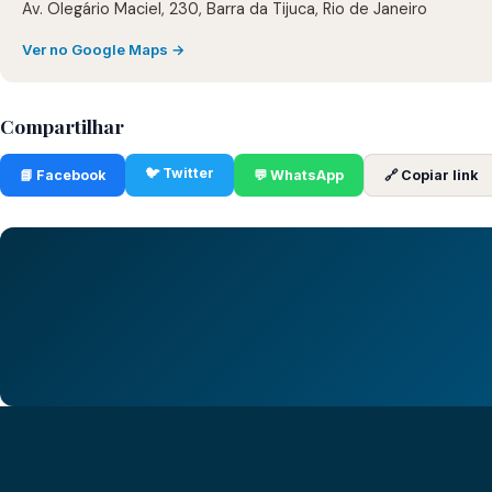
Av. Olegário Maciel, 230, Barra da Tijuca, Rio de Janeiro
Ver no Google Maps →
Compartilhar
🐦 Twitter
📘 Facebook
💬 WhatsApp
🔗 Copiar link