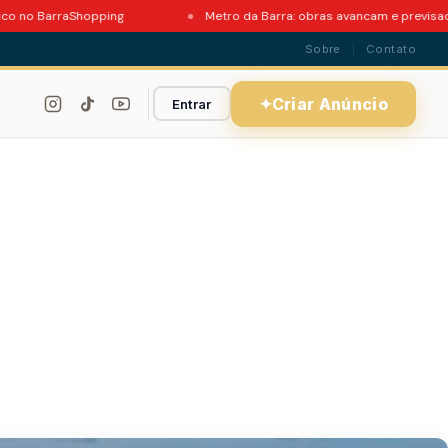
BarraShopping
Metro da Barra: obras avancam e previsao de en
Sobre
Contato
✦
Criar Anúncio
Entrar