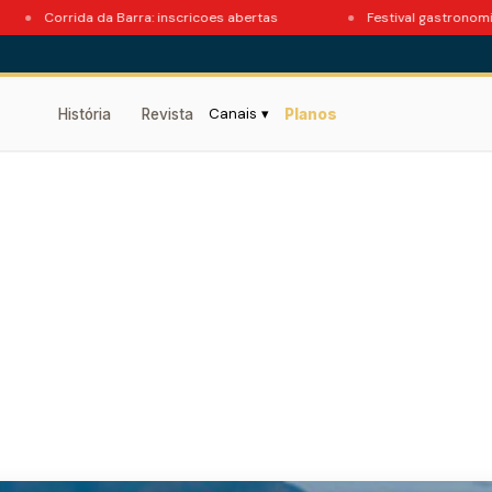
Corrida da Barra: inscricoes abertas
Festival gastronomico no 
Canais ▾
História
Revista
Planos