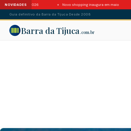
 Barra em 2026
Novo shopping inaugura em maio
NOVIDADES
Guia definitivo da Barra da Tijuca
·
Desde 2008
Barra da Tijuca
.com.br