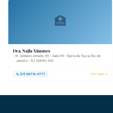
🏥
Dra. Najla Ximenes
R. Gildásio Amado, 55 - Sala 1311 - Barra da Tijuca, Rio de
📍
Janeiro - RJ, 22640-100
📞 (21) 96714-0777
Ver mais →