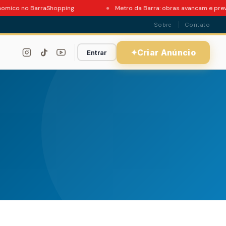
ico no BarraShopping
Metro da Barra: obras avancam e previsa
Sobre
Contato
✦
Criar Anúncio
Entrar