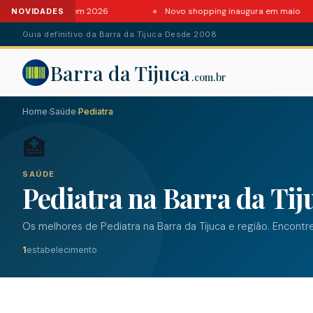
ntes da Barra em 2026
Novo shopping inaugura em maio
NOVIDADES
Guia definitivo da Barra da Tijuca
·
Desde 2008
Barra da Tijuca
.com.br
Home
Saúde
Pediatra
›
›
🏥
SAÚDE
Pediatra na Barra da Tij
Os melhores de Pediatra na Barra da Tijuca e região. Encontr
1
estabelecimento