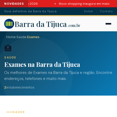
ntes da Barra em 2026
Novo shopping inaugura em maio
NOVIDADES
Guia definitivo da Barra da Tijuca
·
Sobre
Contato
Barra da Tijuca
.com.br
Home
Saúde
Exames
›
›
🏥
SAÚDE
Exames na Barra da Tijuca
Os melhores de Exames na Barra da Tijuca e região. Encontre
endereços, telefones e muito mais.
2
estabelecimentos
SAÚDE