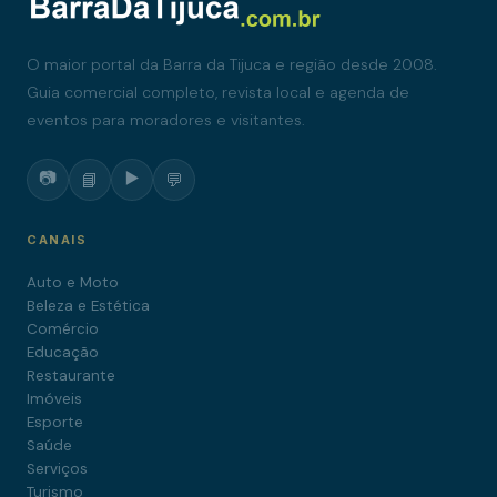
O maior portal da Barra da Tijuca e região desde 2008.
Guia comercial completo, revista local e agenda de
eventos para moradores e visitantes.
📷
▶️
📘
💬
CANAIS
Auto e Moto
Beleza e Estética
Comércio
Educação
Restaurante
Imóveis
Esporte
Saúde
Serviços
Turismo