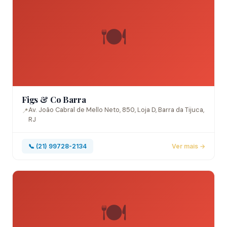
🍽️
Figs & Co Barra
Av. João Cabral de Mello Neto, 850, Loja D, Barra da Tijuca,
📍
RJ
📞 (21) 99728-2134
Ver mais →
🍽️