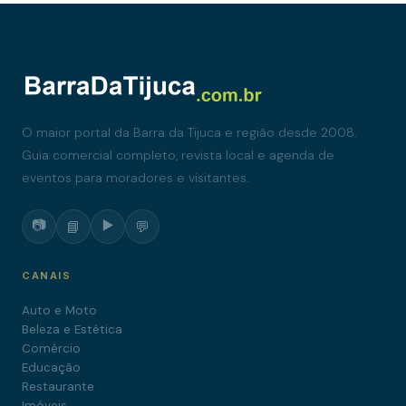
O maior portal da Barra da Tijuca e região desde 2008.
Guia comercial completo, revista local e agenda de
eventos para moradores e visitantes.
📷
▶️
📘
💬
CANAIS
Auto e Moto
Beleza e Estética
Comércio
Educação
Restaurante
Imóveis