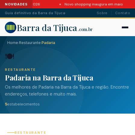
tes da Barra em 2026
Novo shopping inaugura em maio
NOVIDADES
Guia definitivo da Barra da Tijuca
·
Sobre
Contato
Barra da Tijuca
.com.br
Home
Restaurante
Padaria
›
›
🍽️
RESTAURANTE
Padaria na Barra da Tijuca
Os melhores de Padaria na Barra da Tijuca e região. Encontre
endereços, telefones e muito mais.
5
estabelecimentos
RESTAURANTE