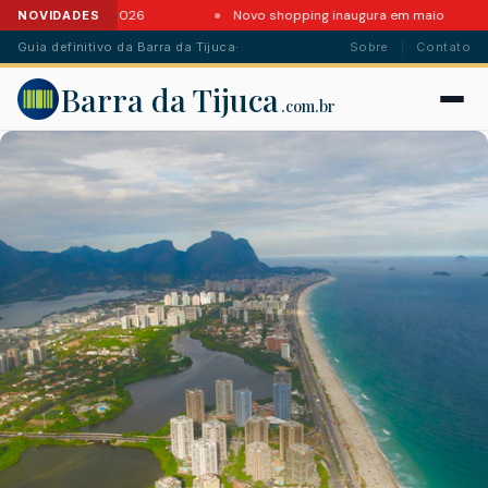
es da Barra em 2026
Novo shopping inaugura em maio
NOVIDADES
Guia definitivo da Barra da Tijuca
·
Sobre
Contato
Barra da Tijuca
.com.br