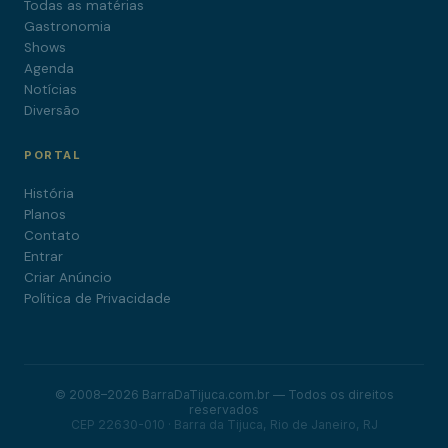
Todas as matérias
Gastronomia
Shows
Agenda
Notícias
Diversão
PORTAL
História
Planos
Contato
Entrar
Criar Anúncio
Política de Privacidade
© 2008–2026 BarraDaTijuca.com.br — Todos os direitos
reservados
CEP 22630-010 · Barra da Tijuca, Rio de Janeiro, RJ