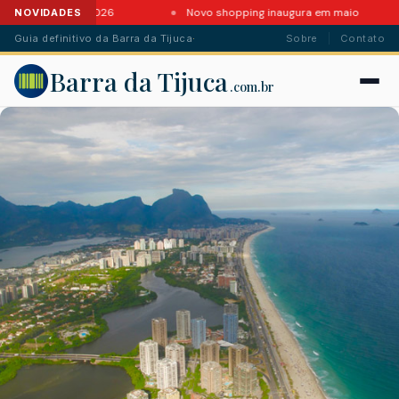
s da Barra em 2026
Novo shopping inaugura em maio
NOVIDADES
Guia definitivo da Barra da Tijuca
·
Sobre
Contato
Barra da Tijuca
.com.br