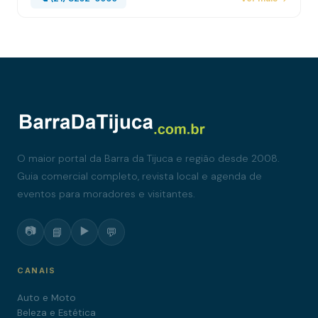
O maior portal da Barra da Tijuca e região desde 2008.
Guia comercial completo, revista local e agenda de
eventos para moradores e visitantes.
📷
▶️
📘
💬
CANAIS
Auto e Moto
Beleza e Estética