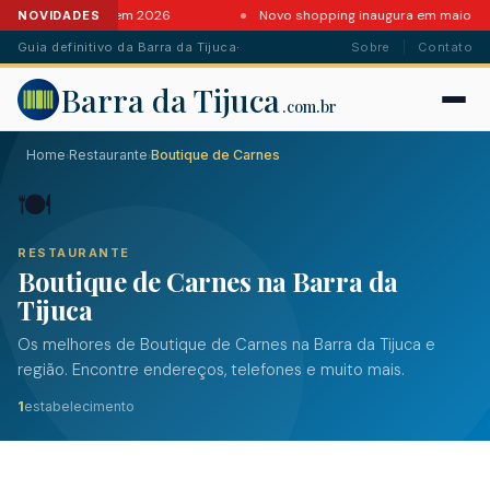
rantes da Barra em 2026
Novo shopping inaugura em maio
NOVIDADES
Guia definitivo da Barra da Tijuca
·
Sobre
Contato
Barra da Tijuca
.com.br
Home
Restaurante
Boutique de Carnes
›
›
🍽️
RESTAURANTE
Boutique de Carnes na Barra da
Tijuca
Os melhores de Boutique de Carnes na Barra da Tijuca e
região. Encontre endereços, telefones e muito mais.
1
estabelecimento