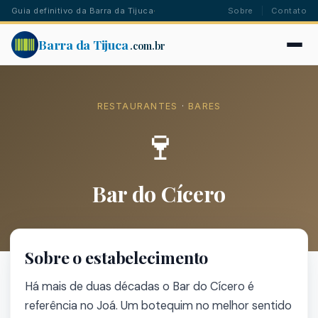
Guia definitivo da Barra da Tijuca
·
Sobre
Contato
Barra da Tijuca
.com.br
RESTAURANTES
·
BARES
🍷
Bar do Cícero
Sobre o estabelecimento
Há mais de duas décadas o Bar do Cícero é
referência no Joá. Um botequim no melhor sentido