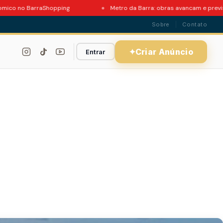
no BarraShopping
Metro da Barra: obras avancam e previsao de 
Sobre
Contato
✦
Criar Anúncio
Entrar