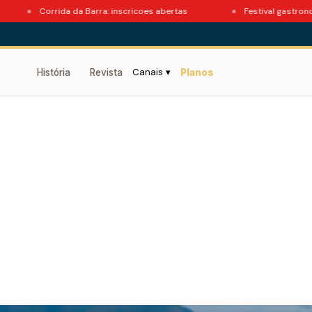
Corrida da Barra: inscricoes abertas
Festival gastronomico 
Canais ▾
História
Revista
Planos