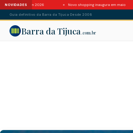
 da Barra em 2026
Novo shopping inaugura em maio
NOVIDADES
Guia definitivo da Barra da Tijuca
·
Desde 2008
Barra da Tijuca
.com.br