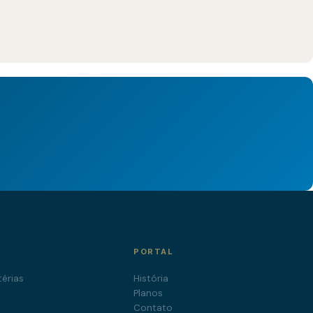
.
PORTAL
érias
História
a
Planos
Contato