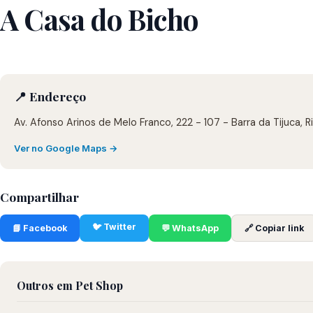
A Casa do Bicho
📍 Endereço
Av. Afonso Arinos de Melo Franco, 222 - 107 - Barra da Tijuca, 
Ver no Google Maps →
Compartilhar
🐦 Twitter
📘 Facebook
💬 WhatsApp
🔗 Copiar link
Outros em Pet Shop