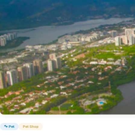
🐾 Pet
Pet Shop