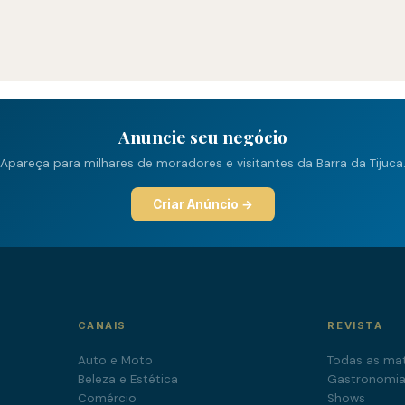
Anuncie seu negócio
Apareça para milhares de moradores e visitantes da Barra da Tijuca
Criar Anúncio →
CANAIS
REVISTA
Auto e Moto
Todas as mat
Beleza e Estética
Gastronomi
Comércio
Shows