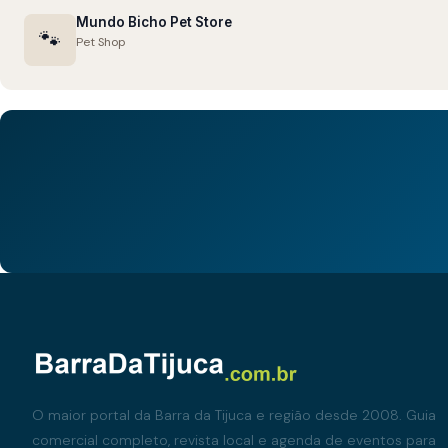
Mundo Bicho Pet Store
🐾
Pet Shop
O maior portal da Barra da Tijuca e região desde 2008. Guia
comercial completo, revista local e agenda de eventos para