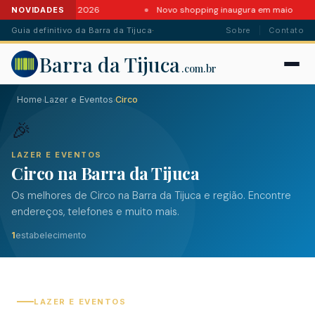
ntes da Barra em 2026
Novo shopping inaugura em maio
NOVIDADES
Guia definitivo da Barra da Tijuca
·
Sobre
Contato
Barra da Tijuca
.com.br
Home
Lazer e Eventos
Circo
›
›
🎉
LAZER E EVENTOS
Circo na Barra da Tijuca
Os melhores de Circo na Barra da Tijuca e região. Encontre
endereços, telefones e muito mais.
1
estabelecimento
LAZER E EVENTOS