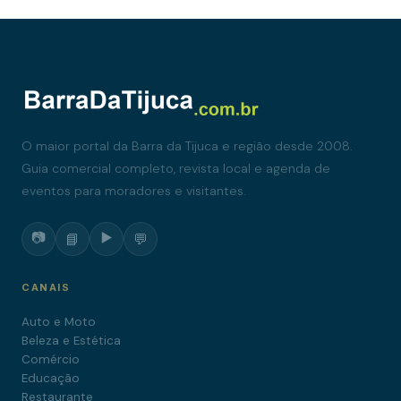
O maior portal da Barra da Tijuca e região desde 2008.
Guia comercial completo, revista local e agenda de
eventos para moradores e visitantes.
📷
▶️
📘
💬
CANAIS
Auto e Moto
Beleza e Estética
Comércio
Educação
Restaurante