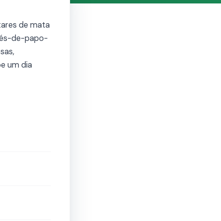
tares de mata
arés-de-papo-
sas,
be um dia