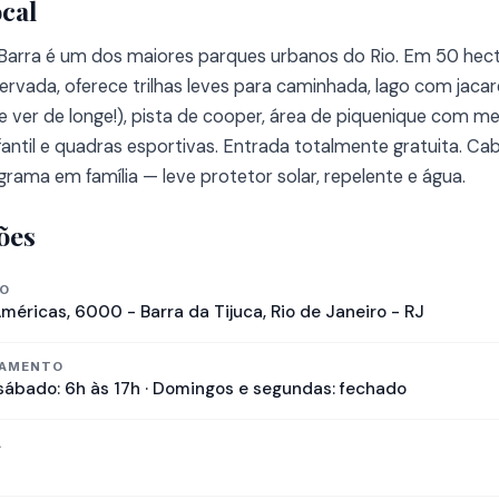
ocal
Barra é um dos maiores parques urbanos do Rio. Em 50 hec
servada, oferece trilhas leves para caminhada, lago com jac
 ver de longe!), pista de cooper, área de piquenique com me
fantil e quadras esportivas. Entrada totalmente gratuita. Ca
grama em família — leve protetor solar, repelente e água.
ões
ÇO
Américas, 6000 - Barra da Tijuca, Rio de Janeiro - RJ
NAMENTO
sábado: 6h às 17h · Domingos e segundas: fechado
A