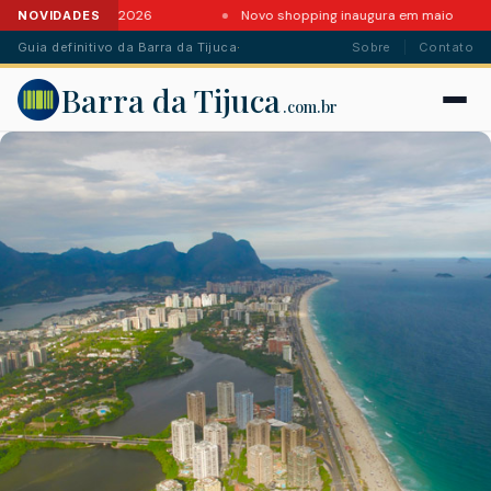
tes da Barra em 2026
Novo shopping inaugura em maio
NOVIDADES
Guia definitivo da Barra da Tijuca
·
Sobre
Contato
Barra da Tijuca
.com.br