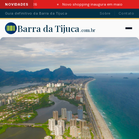
da Barra em 2026
Novo shopping inaugura em maio
NOVIDADES
Guia definitivo da Barra da Tijuca
·
Sobre
Contato
Barra da Tijuca
.com.br