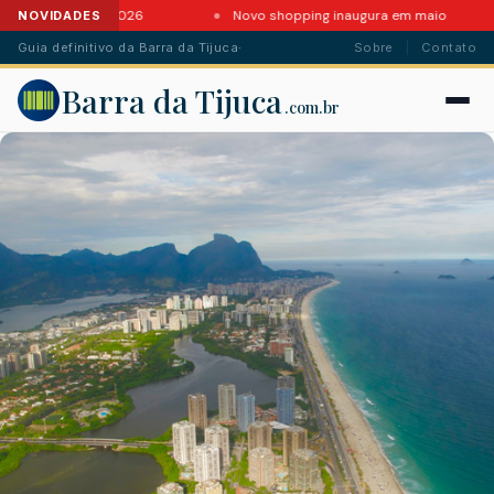
s da Barra em 2026
Novo shopping inaugura em maio
NOVIDADES
Guia definitivo da Barra da Tijuca
·
Sobre
Contato
Barra da Tijuca
.com.br