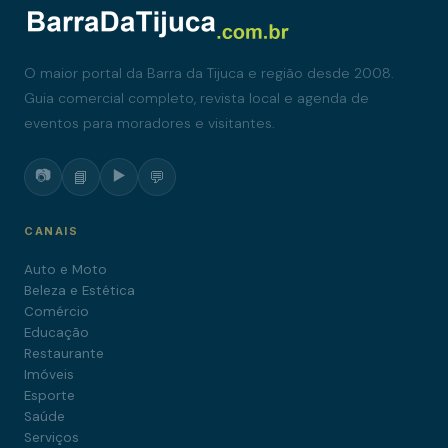
O maior portal da Barra da Tijuca e região desde 2008.
Guia comercial completo, revista local e agenda de
eventos para moradores e visitantes.
📷
▶️
📘
💬
CANAIS
Auto e Moto
Beleza e Estética
Comércio
Educação
Restaurante
Imóveis
Esporte
Saúde
Serviços