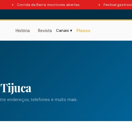
Corrida da Barra: inscricoes abertas
Festival gastronom
Canais ▾
História
Revista
Planos
 Tijuca
ntre endereços, telefones e muito mais.