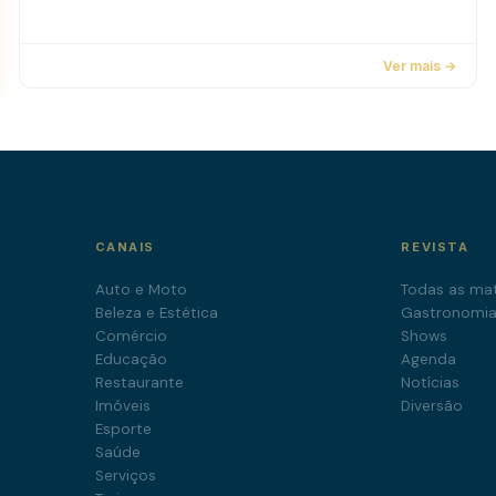
Ver mais →
CANAIS
REVISTA
Auto e Moto
Todas as mat
Beleza e Estética
Gastronomi
Comércio
Shows
Educação
Agenda
Restaurante
Notícias
Imóveis
Diversão
Esporte
Saúde
Serviços