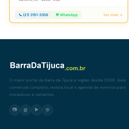
📞 (21) 3151-3356
💬 WhatsApp
Ver mais →
O maior portal da Barra da Tijuca e região desde 2008. Guia
comercial completo, revista local e agenda de eventos para
moradores e visitantes.
📷
▶️
📘
💬