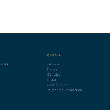
PORTAL
érias
História
a
Planos
Contato
Entrar
Criar Anúncio
Política de Privacidade