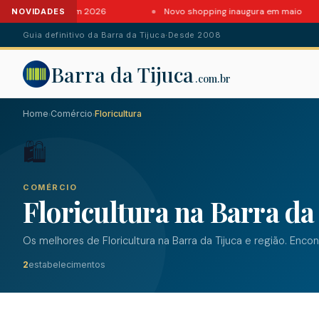
tes da Barra em 2026
Novo shopping inaugura em maio
NOVIDADES
Guia definitivo da Barra da Tijuca
·
Desde 2008
Barra da Tijuca
.com.br
Home
Comércio
Floricultura
›
›
🛍️
COMÉRCIO
Floricultura na Barra da
Os melhores de Floricultura na Barra da Tijuca e região. Enco
2
estabelecimentos