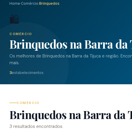
Home
Comércio
Brinquedos
›
›
🛍️
COMÉRCIO
Brinquedos na Barra da 
Os melhores de Brinquedos na Barra da Tijuca e região. Enco
mais.
3
estabelecimentos
COMÉRCIO
Brinquedos na Barra da 
3 resultados encontrados