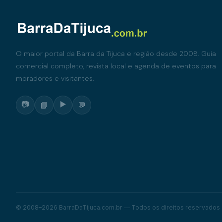
O maior portal da Barra da Tijuca e região desde 2008. Guia
comercial completo, revista local e agenda de eventos para
moradores e visitantes.
📷
▶️
📘
💬
© 2008–2026 BarraDaTijuca.com.br — Todos os direitos reservados