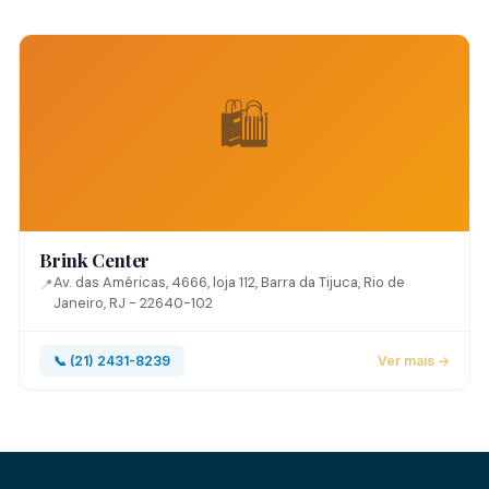
🛍️
Brink Center
Av. das Américas, 4666, loja 112, Barra da Tijuca, Rio de
📍
Janeiro, RJ - 22640-102
📞 (21) 2431-8239
Ver mais →