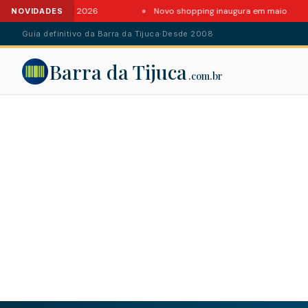
es da Barra em 2026
Novo shopping inaugura em maio
NOVIDADES
Guia definitivo da Barra da Tijuca
·
Desde 2008
Barra da Tijuca
.com.br