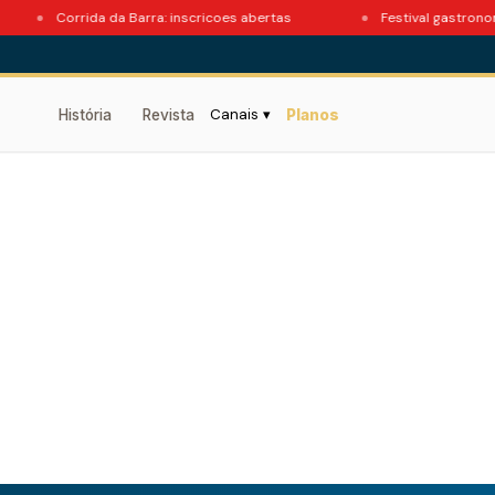
Corrida da Barra: inscricoes abertas
Festival gastronomic
Canais ▾
História
Revista
Planos