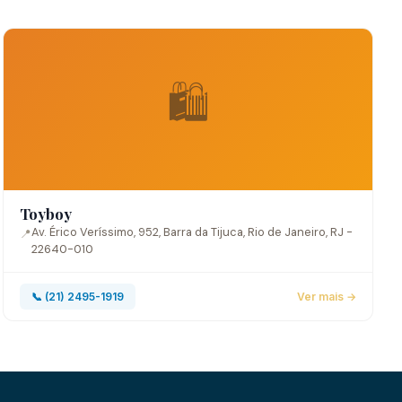
🛍️
Toyboy
Av. Érico Veríssimo, 952, Barra da Tijuca, Rio de Janeiro, RJ -
📍
22640-010
📞 (21) 2495-1919
Ver mais →