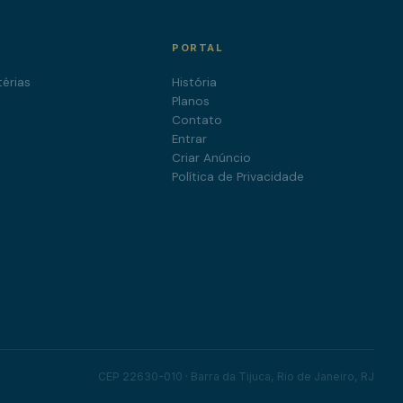
PORTAL
érias
História
a
Planos
Contato
Entrar
Criar Anúncio
Política de Privacidade
CEP 22630-010 · Barra da Tijuca, Rio de Janeiro, RJ