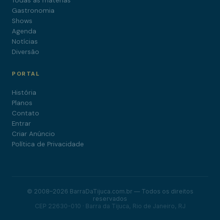
Todas as matérias
Gastronomia
Shows
Agenda
Notícias
Diversão
PORTAL
História
Planos
Contato
Entrar
Criar Anúncio
Política de Privacidade
© 2008–2026 BarraDaTijuca.com.br — Todos os direitos
reservados
CEP 22630-010 · Barra da Tijuca, Rio de Janeiro, RJ