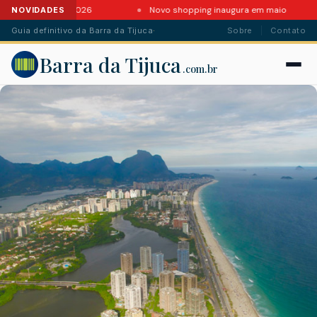
s da Barra em 2026
Novo shopping inaugura em maio
NOVIDADES
Guia definitivo da Barra da Tijuca
·
Sobre
Contato
Barra da Tijuca
.com.br